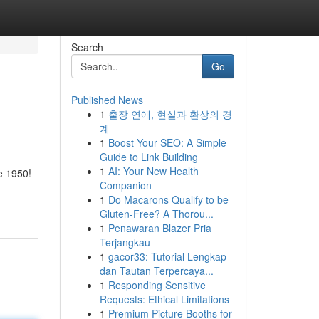
Search
Go
Published News
1
출장 연애, 현실과 환상의 경
계
1
Boost Your SEO: A Simple
Guide to Link Building
1
AI: Your New Health
e 1950!
Companion
1
Do Macarons Qualify to be
Gluten-Free? A Thorou...
1
Penawaran Blazer Pria
Terjangkau
1
gacor33: Tutorial Lengkap
dan Tautan Terpercaya...
1
Responding Sensitive
Requests: Ethical Limitations
1
Premium Picture Booths for