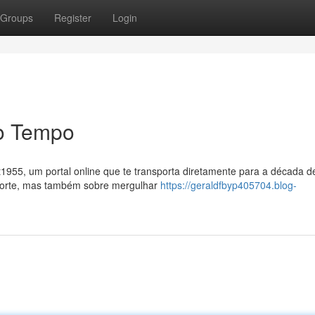
Groups
Register
Login
o Tempo
955, um portal online que te transporta diretamente para a década d
 sorte, mas também sobre mergulhar
https://geraldfbyp405704.blog-