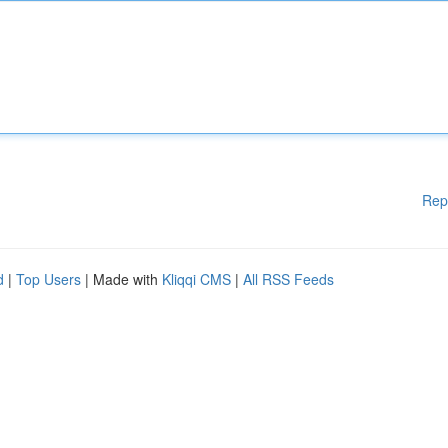
Rep
d
|
Top Users
| Made with
Kliqqi CMS
|
All RSS Feeds