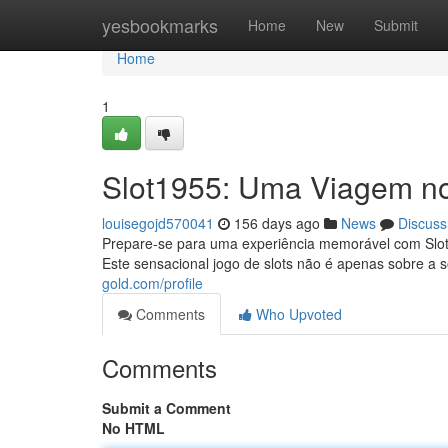
Home
yesbookmarks
Home
New
Submit
Home
1
Slot1955: Uma Viagem n
louisegojd570041
156 days ago
News
Discuss
Prepare-se para uma experiência memorável com Slot1
Este sensacional jogo de slots não é apenas sobre a
gold.com/profile
Comments
Who Upvoted
Comments
Submit a Comment
No HTML