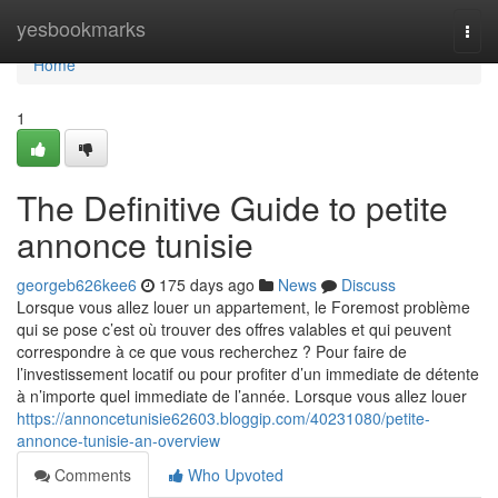
Home
yesbookmarks
Togg
navi
Home
1
The Definitive Guide to petite
annonce tunisie
georgeb626kee6
175 days ago
News
Discuss
Lorsque vous allez louer un appartement, le Foremost problème
qui se pose c’est où trouver des offres valables et qui peuvent
correspondre à ce que vous recherchez ? Pour faire de
l’investissement locatif ou pour profiter d’un immediate de détente
à n’importe quel immediate de l’année. Lorsque vous allez louer
https://annoncetunisie62603.bloggip.com/40231080/petite-
annonce-tunisie-an-overview
Comments
Who Upvoted