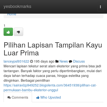
Home
yesbookmarks
Togg
navi
Home
1
Pilihan Lapisan Tampilan Kayu
Luar Prima
lanceypsl931622
195 days ago
News
Discuss
Mencari lapisan tekstur serat alam eksterior yang prima bisa jadi
tantangan. Banyak faktor yang perlu dipertimbangkan, mulai dari
daya tahan terhadap cuaca panas, hingga estetika yang
diinginkan. Berbagai pemilihan
https://sairavlzp949252.blogolenta.com/36451938/pilihan-cat-
permukaan-bambu-eksterior-unggul
Comments
Who Upvoted