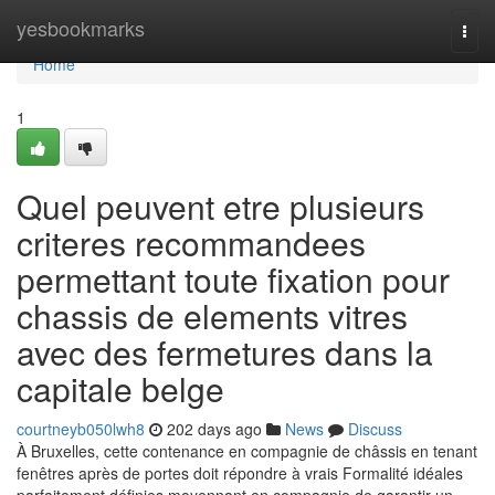
Home
yesbookmarks
Togg
navi
Home
1
Quel peuvent etre plusieurs
criteres recommandees
permettant toute fixation pour
chassis de elements vitres
avec des fermetures dans la
capitale belge
courtneyb050lwh8
202 days ago
News
Discuss
À Bruxelles, cette contenance en compagnie de châssis en tenant
fenêtres après de portes doit répondre à vrais Formalité idéales