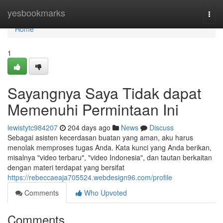
Home
yesbookmarks
Togg
navi
Home
1
Sayangnya Saya Tidak dapat
Memenuhi Permintaan Ini
lewistytc984207
204 days ago
News
Discuss
Sebagai asisten kecerdasan buatan yang aman, aku harus
menolak memproses tugas Anda. Kata kunci yang Anda berikan,
misalnya "video terbaru", "video Indonesia", dan tautan berkaitan
dengan materi terdapat yang bersifat
https://rebeccaeaja705524.webdesign96.com/profile
Comments
Who Upvoted
Comments