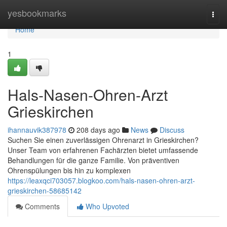
Home
yesbookmarks
Togg
navi
Home
1
Hals-Nasen-Ohren-Arzt
Grieskirchen
ihannauvik387978
208 days ago
News
Discuss
Suchen Sie einen zuverlässigen Ohrenarzt in Grieskirchen?
Unser Team von erfahrenen Fachärzten bietet umfassende
Behandlungen für die ganze Familie. Von präventiven
Ohrenspülungen bis hin zu komplexen
https://leaxqci703057.blogkoo.com/hals-nasen-ohren-arzt-
grieskirchen-58685142
Comments
Who Upvoted