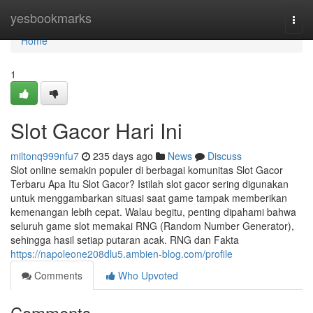
Home
yesbookmarks
Togg
navi
Home
1
Slot Gacor Hari Ini
miltonq999nfu7
235 days ago
News
Discuss
Slot online semakin populer di berbagai komunitas Slot Gacor
Terbaru Apa Itu Slot Gacor? Istilah slot gacor sering digunakan
untuk menggambarkan situasi saat game tampak memberikan
kemenangan lebih cepat. Walau begitu, penting dipahami bahwa
seluruh game slot memakai RNG (Random Number Generator),
sehingga hasil setiap putaran acak. RNG dan Fakta
https://napoleone208dlu5.ambien-blog.com/profile
Comments
Who Upvoted
Comments