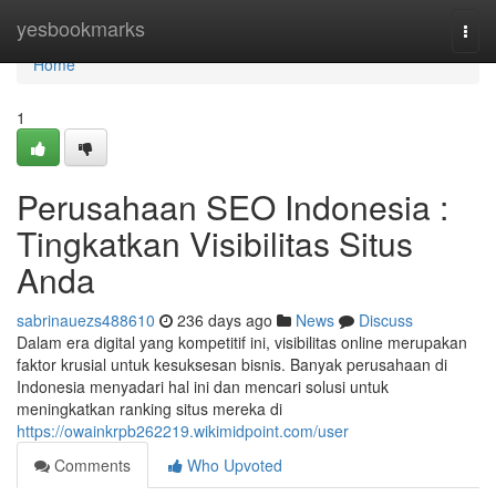
Home
yesbookmarks
Togg
navi
Home
1
Perusahaan SEO Indonesia :
Tingkatkan Visibilitas Situs
Anda
sabrinauezs488610
236 days ago
News
Discuss
Dalam era digital yang kompetitif ini, visibilitas online merupakan
faktor krusial untuk kesuksesan bisnis. Banyak perusahaan di
Indonesia menyadari hal ini dan mencari solusi untuk
meningkatkan ranking situs mereka di
https://owainkrpb262219.wikimidpoint.com/user
Comments
Who Upvoted