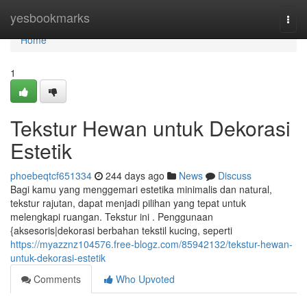
Home
yesbookmarks
Togg
navi
Home
1
Tekstur Hewan untuk Dekorasi
Estetik
phoebeqtcf651334
244 days ago
News
Discuss
Bagi kamu yang menggemari estetika minimalis dan natural,
tekstur rajutan, dapat menjadi pilihan yang tepat untuk
melengkapi ruangan. Tekstur ini . Penggunaan
{aksesoris|dekorasi berbahan tekstil kucing, seperti
https://myazznz104576.free-blogz.com/85942132/tekstur-hewan-
untuk-dekorasi-estetik
Comments
Who Upvoted