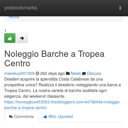
Home
yesbookmarks
Togg
navi
Home
1
Noleggio Barche a Tropea
Centro
maeskue957009
262 days ago
News
Discuss
Desideri scoprire la splendida Costa Calabrese da una
prospettiva unica? Realizza il desiderio noleggiando una barca a
Tropea Centro. La nostra varietà di barche soddisfa ogni
esigenza, dal weekend rilassante.
https://honeygkcs453553.theobloggers.com/44796946/noleggio-
barche-a-tropea-centro
Comments
Who Upvoted