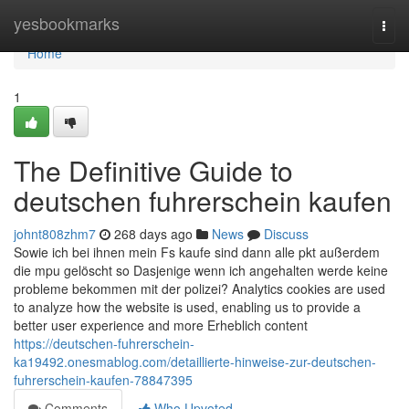
Home
yesbookmarks
Togg
navi
Home
1
The Definitive Guide to
deutschen fuhrerschein kaufen
johnt808zhm7
268 days ago
News
Discuss
Sowie ich bei ihnen mein Fs kaufe sind dann alle pkt außerdem
die mpu gelöscht so Dasjenige wenn ich angehalten werde keine
probleme bekommen mit der polizei? Analytics cookies are used
to analyze how the website is used, enabling us to provide a
better user experience and more Erheblich content
https://deutschen-fuhrerschein-
ka19492.onesmablog.com/detaillierte-hinweise-zur-deutschen-
fuhrerschein-kaufen-78847395
Comments
Who Upvoted