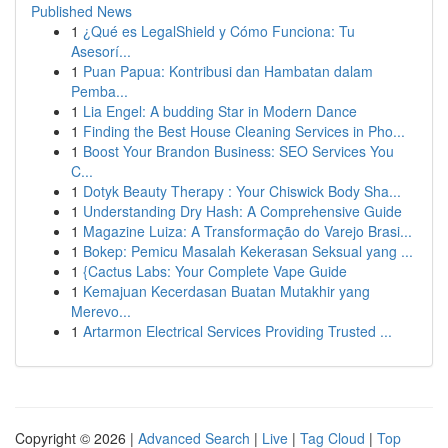
Published News
1
¿Qué es LegalShield y Cómo Funciona: Tu
Asesorí...
1
Puan Papua: Kontribusi dan Hambatan dalam
Pemba...
1
Lia Engel: A budding Star in Modern Dance
1
Finding the Best House Cleaning Services in Pho...
1
Boost Your Brandon Business: SEO Services You
C...
1
Dotyk Beauty Therapy : Your Chiswick Body Sha...
1
Understanding Dry Hash: A Comprehensive Guide
1
Magazine Luiza: A Transformação do Varejo Brasi...
1
Bokep: Pemicu Masalah Kekerasan Seksual yang ...
1
{Cactus Labs: Your Complete Vape Guide
1
Kemajuan Kecerdasan Buatan Mutakhir yang
Merevo...
1
Artarmon Electrical Services Providing Trusted ...
Copyright © 2026 |
Advanced Search
|
Live
|
Tag Cloud
|
Top