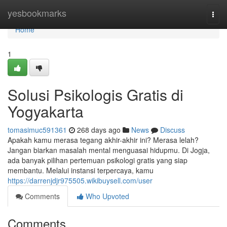
Home
yesbookmarks
Togg
navi
Home
1
Solusi Psikologis Gratis di
Yogyakarta
tomasimuc591361
268 days ago
News
Discuss
Apakah kamu merasa tegang akhir-akhir ini? Merasa lelah?
Jangan biarkan masalah mental menguasai hidupmu. Di Jogja,
ada banyak pilihan pertemuan psikologi gratis yang siap
membantu. Melalui instansi terpercaya, kamu
https://darrenjdjr975505.wikibuysell.com/user
Comments
Who Upvoted
Comments