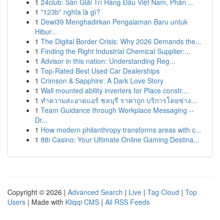
1
24club: Sàn Giải Trí Hàng Đầu Việt Nam, Phân ...
1
"123b" nghĩa là gì?
1
Dewi39 Menghadirkan Pengalaman Baru untuk
Hibur...
1
The Digital Border Crisis: Why 2026 Demands the...
1
Finding the Right Industrial Chemical Supplier:...
1
Advisor in this nation: Understanding Reg...
1
Top-Rated Best Used Car Dealerships
1
Crimson & Sapphire: A Dark Love Story
1
Wall mounted ability inverters for Place constr...
1
ทำความสะอาดแอร์ ชลบุรี ราคาถูก บริการโดยช่าง...
1
Team Guidance through Workplace Messaging --
Dr...
1
How modern philanthropy transforms areas with c...
1
88i Casino: Your Ultimate Online Gaming Destina...
Copyright © 2026 |
Advanced Search
|
Live
|
Tag Cloud
|
Top
Users
| Made with
Kliqqi CMS
|
All RSS Feeds