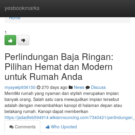
Home
yesbookmarks
Home
1
Perlindungan Baja Ringan:
Pilihan Hemat dan Modern
untuk Rumah Anda
myaywlp936150
270 days ago
News
Discuss
Memiliki rumah yang nyaman dan stylish merupakan impian
banyak orang. Salah satu cara mewujudkan impian tersebut
adalah dengan menambahkan kanopi di halaman depan atau
belakang rumah. Kanopi dapat memberikan
https://jadadfeb594914.wikiannouncing.com/7340421/perlindung
Comments
Who Upvoted