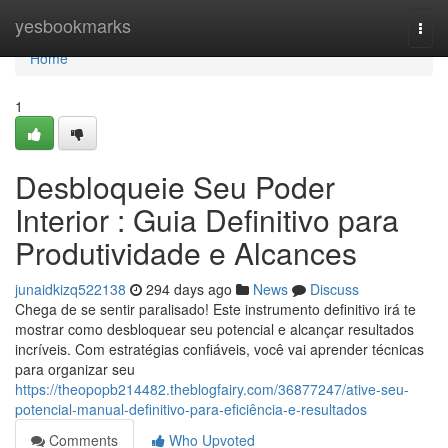
Home
yesbookmarks
Togg
navi
Home
1
Desbloqueie Seu Poder
Interior : Guia Definitivo para
Produtividade e Alcances
junaidkizq522138
294 days ago
News
Discuss
Chega de se sentir paralisado! Este instrumento definitivo irá te
mostrar como desbloquear seu potencial e alcançar resultados
incríveis. Com estratégias confiáveis, você vai aprender técnicas
para organizar seu
https://theopopb214482.theblogfairy.com/36877247/ative-seu-
potencial-manual-definitivo-para-eficiência-e-resultados
Comments
Who Upvoted