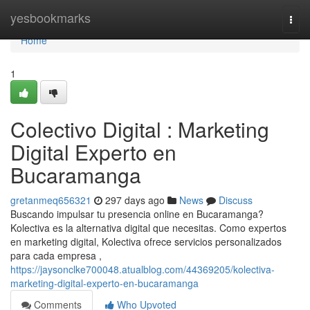
Home
yesbookmarks
Togg
navi
Home
1
Colectivo Digital : Marketing
Digital Experto en
Bucaramanga
gretanmeq656321
297 days ago
News
Discuss
Buscando impulsar tu presencia online en Bucaramanga?
Kolectiva es la alternativa digital que necesitas. Como expertos
en marketing digital, Kolectiva ofrece servicios personalizados
para cada empresa ,
https://jaysonclke700048.atualblog.com/44369205/kolectiva-
marketing-digital-experto-en-bucaramanga
Comments
Who Upvoted