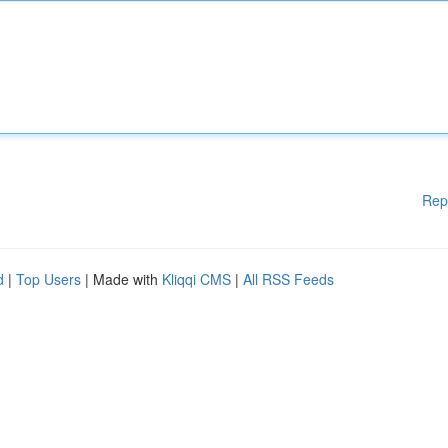
Rep
d
|
Top Users
| Made with
Kliqqi CMS
|
All RSS Feeds