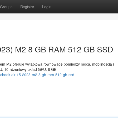
Groups
Register
Login
2023) M2 8 GB RAM 512 GB SSD
ipem M2 oferuje wyjątkową równowagę pomiędzy mocą, mobilnością i
U, 10-rdzeniowy układ GPU, 8 GB
-macbook-air-15-2023-m2-8-gb-ram-512-gb-ssd