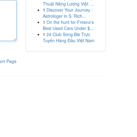
Thuật Năng Lượng Việt: ...
1
Discover Your Journey :
Astrologer in S. Rich...
1
On the hunt for Fresno's
Best Used Cars Under $...
1
24 Club Sòng Bài Trực
Tuyến Hàng Đầu Việt Nam
ort Page