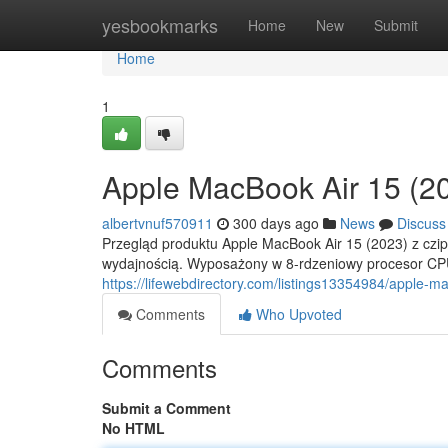
Home
yesbookmarks
Home
New
Submit
Home
1
Apple MacBook Air 15 (
albertvnuf570911
300 days ago
News
Discuss
Przegląd produktu Apple MacBook Air 15 (2023) z cz
wydajnością. Wyposażony w 8-rdzeniowy procesor CP
https://lifewebdirectory.com/listings13354984/apple
Comments
Who Upvoted
Comments
Submit a Comment
No HTML