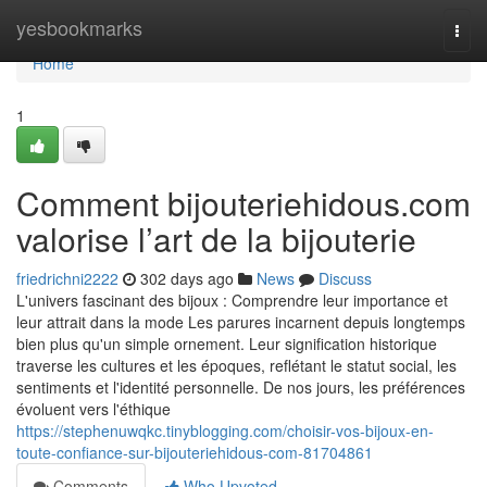
Home
yesbookmarks
Togg
navi
Home
1
Comment bijouteriehidous.com
valorise l’art de la bijouterie
friedrichni2222
302 days ago
News
Discuss
L'univers fascinant des bijoux : Comprendre leur importance et
leur attrait dans la mode Les parures incarnent depuis longtemps
bien plus qu'un simple ornement. Leur signification historique
traverse les cultures et les époques, reflétant le statut social, les
sentiments et l'identité personnelle. De nos jours, les préférences
évoluent vers l'éthique
https://stephenuwqkc.tinyblogging.com/choisir-vos-bijoux-en-
toute-confiance-sur-bijouteriehidous-com-81704861
Comments
Who Upvoted