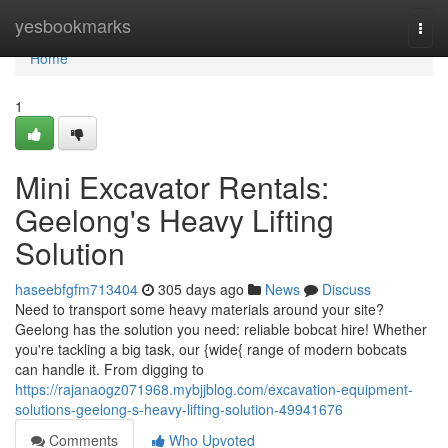
Home
yesbookmarks
Togg
navi
Home
1
Mini Excavator Rentals:
Geelong's Heavy Lifting
Solution
haseebfgfm713404
305 days ago
News
Discuss
Need to transport some heavy materials around your site?
Geelong has the solution you need: reliable bobcat hire! Whether
you're tackling a big task, our {wide{ range of modern bobcats
can handle it. From digging to
https://rajanaogz071968.mybjjblog.com/excavation-equipment-
solutions-geelong-s-heavy-lifting-solution-49941676
Comments
Who Upvoted