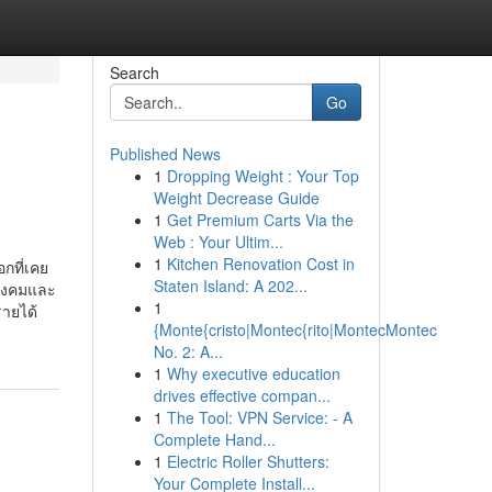
Search
Go
Published News
1
Dropping Weight : Your Top
Weight Decrease Guide
1
Get Premium Carts Via the
Web : Your Ultim...
1
Kitchen Renovation Cost in
กที่เคย
Staten Island: A 202...
สังคมและ
1
รายได้
{Monte{cristo|Montec{rito|MontecMontec
No. 2: A...
1
Why executive education
drives effective compan...
1
The Tool: VPN Service: - A
Complete Hand...
1
Electric Roller Shutters:
Your Complete Install...