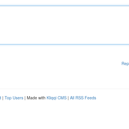
Rep
d
|
Top Users
| Made with
Kliqqi CMS
|
All RSS Feeds