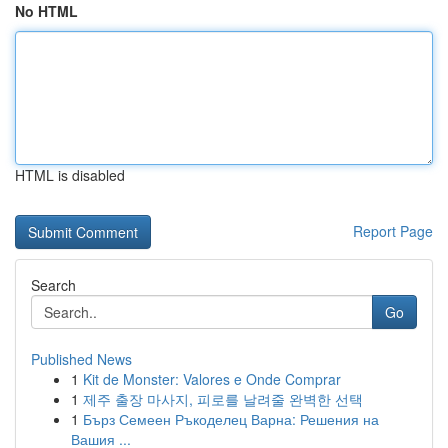
No HTML
HTML is disabled
Report Page
Search
Go
Published News
1
Kit de Monster: Valores e Onde Comprar
1
제주 출장 마사지, 피로를 날려줄 완벽한 선택
1
Бърз Семеен Ръкоделец Варна: Решения на
Вашия ...