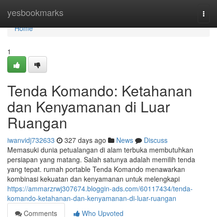
Home
yesbookmarks
Togg
navi
Home
1
Tenda Komando: Ketahanan
dan Kenyamanan di Luar
Ruangan
iwanvidj732633
327 days ago
News
Discuss
Memasuki dunia petualangan di alam terbuka membutuhkan
persiapan yang matang. Salah satunya adalah memilih tenda
yang tepat. rumah portable Tenda Komando menawarkan
kombinasi kekuatan dan kenyamanan untuk melengkapi
https://ammarzrwj307674.bloggin-ads.com/60117434/tenda-
komando-ketahanan-dan-kenyamanan-di-luar-ruangan
Comments
Who Upvoted