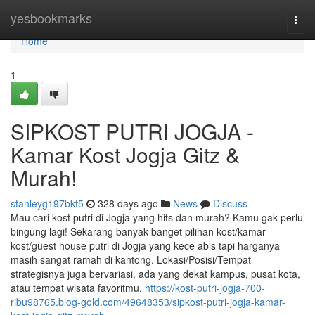
Home
yesbookmarks
Togg
navi
Home
1
SIPKOST PUTRI JOGJA -
Kamar Kost Jogja Gitz &
Murah!
stanleyg197bkt5
328 days ago
News
Discuss
Mau cari kost putri di Jogja yang hits dan murah? Kamu gak perlu
bingung lagi! Sekarang banyak banget pilihan kost/kamar
kost/guest house putri di Jogja yang kece abis tapi harganya
masih sangat ramah di kantong. Lokasi/Posisi/Tempat
strategisnya juga bervariasi, ada yang dekat kampus, pusat kota,
atau tempat wisata favoritmu.
https://kost-putri-jogja-700-
ribu98765.blog-gold.com/49648353/sipkost-putri-jogja-kamar-