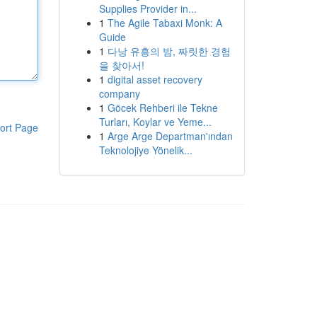
Supplies Provider in...
1
The Agile Tabaxi Monk: A
Guide
1
다낭 유흥의 밤, 짜릿한 경험
을 찾아서!
1
digital asset recovery
company
1
Göcek Rehberi ile Tekne
Turları, Koylar ve Yeme...
ort Page
1
Arge Arge Departman'ından
Teknolojiye Yönelik...