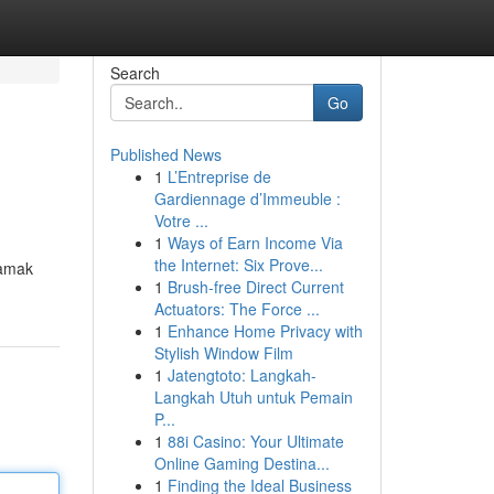
Search
Go
Published News
1
L’Entreprise de
Gardiennage d’Immeuble :
Votre ...
1
Ways of Earn Income Via
the Internet: Six Prove...
şamak
1
Brush-free Direct Current
Actuators: The Force ...
1
Enhance Home Privacy with
Stylish Window Film
1
Jatengtoto: Langkah-
Langkah Utuh untuk Pemain
P...
1
88i Casino: Your Ultimate
Online Gaming Destina...
1
Finding the Ideal Business