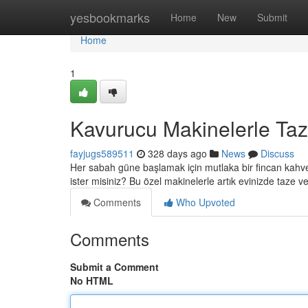
Home
yesbookmarks
Home
New
Submit
Home
1
Kavurucu Makinelerle Ta
fayjugs589511
328 days ago
News
Discuss
Her sabah güne başlamak için mutlaka bir fincan kahve
ister misiniz? Bu özel makinelerle artık evinizde taze v
Comments
Who Upvoted
Comments
Submit a Comment
No HTML