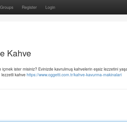
Groups
Register
Login
ze Kahve
 içmek ister misiniz? Evinizde kavrulmuş kahvelerin eşsiz lezzetini ya
e lezzetli kahve
https://www.oggetti.com.tr/kahve-kavurma-makinalari