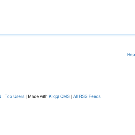
Rep
d
|
Top Users
| Made with
Kliqqi CMS
|
All RSS Feeds