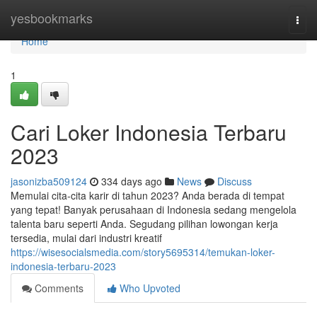
Home
yesbookmarks
Togg
navi
Home
1
Cari Loker Indonesia Terbaru
2023
jasonizba509124
334 days ago
News
Discuss
Memulai cita-cita karir di tahun 2023? Anda berada di tempat
yang tepat! Banyak perusahaan di Indonesia sedang mengelola
talenta baru seperti Anda. Segudang pilihan lowongan kerja
tersedia, mulai dari industri kreatif
https://wisesocialsmedia.com/story5695314/temukan-loker-
indonesia-terbaru-2023
Comments
Who Upvoted