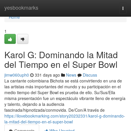
Home
yesbookmarks
Togg
navi
Home
1
Karol G: Dominando la Mitad
del Tiempo en el Super Bowl
jimw060uph0
331 days ago
News
Discuss
La cantante colombiana Bichota se está convirtiendo en una de
las artistas más importantes del mundo y su participación en el
medio tiempo del Super Bowl es prueba de ello. Su/Sus/Ella
misma presentación fue un espectáculo vibrante lleno de energía
y talento, dejando a la audiencia
fascinada/hipnotizada/conmovida. De/Con/A través de
https://ilovebookmarking.com/story20232331/karol-g-dominando-
la-mitad-del-tiempo-en-el-super-bowl
Comments
Who Upvoted