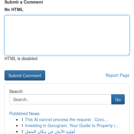
Submit a Comment
No HTML
HTML is disabled
Report Page
Search
Go
Published News
1
This AI cannot process the request . Conc...
1
Investing in Gurugram: Your Guide to Property i...
1
أهمّية الأمان في مكان الشغل