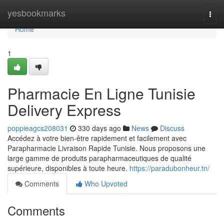
Home
yesbookmarks
Togg
navi
Home
1
Pharmacie En Ligne Tunisie
Delivery Express
poppieagcs208031
330 days ago
News
Discuss
Accédez à votre bien-être rapidement et facilement avec
Parapharmacie Livraison Rapide Tunisie. Nous proposons une
large gamme de produits parapharmaceutiques de qualité
supérieure, disponibles à toute heure.
https://paradubonheur.tn/
Comments
Who Upvoted
Comments