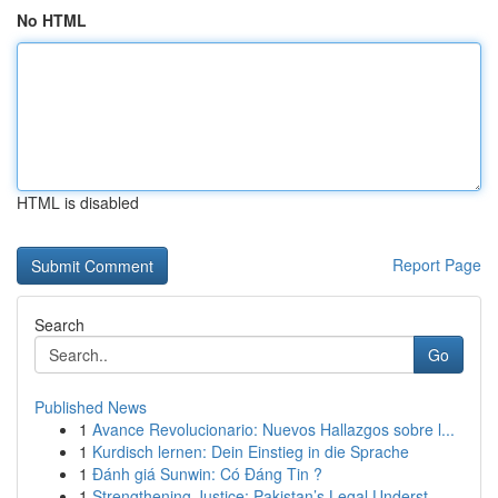
No HTML
HTML is disabled
Report Page
Search
Go
Published News
1
Avance Revolucionario: Nuevos Hallazgos sobre l...
1
Kurdisch lernen: Dein Einstieg in die Sprache
1
Đánh giá Sunwin: Có Đáng Tin ?
1
Strengthening Justice: Pakistan’s Legal Underst...