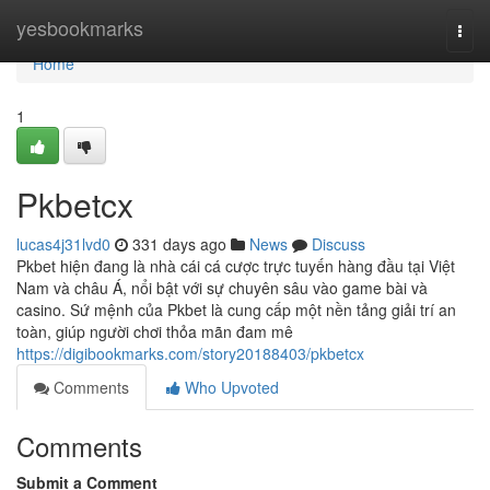
Home
yesbookmarks
Togg
navi
Home
1
Pkbetcx
lucas4j31lvd0
331 days ago
News
Discuss
Pkbet hiện đang là nhà cái cá cược trực tuyến hàng đầu tại Việt
Nam và châu Á, nổi bật với sự chuyên sâu vào game bài và
casino. Sứ mệnh của Pkbet là cung cấp một nền tảng giải trí an
toàn, giúp người chơi thỏa mãn đam mê
https://digibookmarks.com/story20188403/pkbetcx
Comments
Who Upvoted
Comments
Submit a Comment