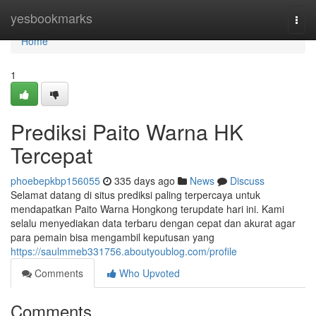
Home
yesbookmarks
Togg
navi
Home
1
Prediksi Paito Warna HK
Tercepat
phoebepkbp156055
335 days ago
News
Discuss
Selamat datang di situs prediksi paling terpercaya untuk
mendapatkan Paito Warna Hongkong terupdate hari ini. Kami
selalu menyediakan data terbaru dengan cepat dan akurat agar
para pemain bisa mengambil keputusan yang
https://saulmmeb331756.aboutyoublog.com/profile
Comments
Who Upvoted
Comments