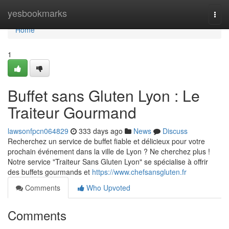
Home
yesbookmarks
Togg
navi
Home
1
Buffet sans Gluten Lyon : Le
Traiteur Gourmand
lawsonfpcn064829
333 days ago
News
Discuss
Recherchez un service de buffet fiable et délicieux pour votre
prochain événement dans la ville de Lyon ? Ne cherchez plus !
Notre service "Traiteur Sans Gluten Lyon" se spécialise à offrir
des buffets gourmands et
https://www.chefsansgluten.fr
Comments
Who Upvoted
Comments