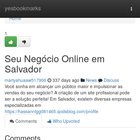
Home
yesbookmarks
Togg
navi
Home
1
Seu Negócio Online em
Salvador
mariyahuaaw517906
337 days ago
News
Discuss
Você sonha em alcançar um público maior e impulsionar as
vendas do seu negócio? A criação de um site profissional pode
ser a solução perfeita! Em Salvador, existem diversas empresas
especializadas em
https://hassannlgg081465.qodsblog.com/profile
Comments
Who Upvoted
Comments