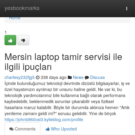
Home
yesbookmarks
Togg
navi
Home
1
Mersin laptop tamir servisi ile
ilgili ipuçları
charlesy232fjg5
338 days ago
News
Discuss
İçinde bulunduğumuz teknoloji devrinde dizüstü bilgisayarlar, iş ve
özel hayatımızın ayrılmaz bir unsuru haline geldi. Ne var ki, bu
teknolojik yardımcılarımız bile kullanıma bağlı olarak performans
kaybedebilir, beklenmedik sorunlar çıkarabilir veya fiziksel
hasarlara maruz kalabilir. Böyle bir durumda aklınıza hemen "Artık
yenileme zamanı geldi mi?" sorusu gelebilir. Yine de birçok
https://johnb960cst3.kylieblog.com/profile
Comments
Who Upvoted