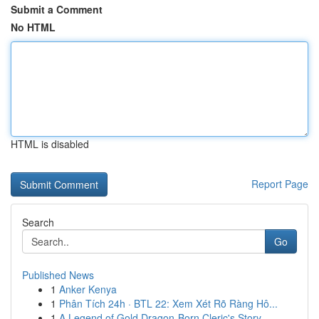
Submit a Comment
No HTML
HTML is disabled
Report Page
Search
Go
Published News
1
Anker Kenya
1
Phân Tích 24h · BTL 22: Xem Xét Rõ Ràng Hô...
1
A Legend of Gold Dragon-Born Cleric's Story