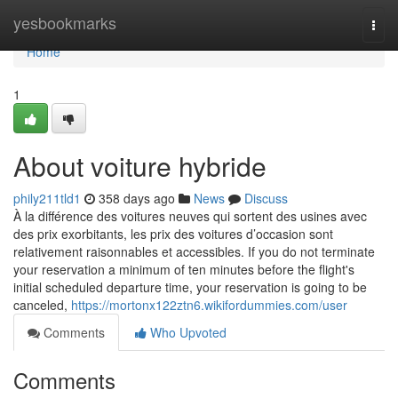
Home
yesbookmarks
Togg
navi
Home
1
About voiture hybride
phily211tld1
358 days ago
News
Discuss
À la différence des voitures neuves qui sortent des usines avec
des prix exorbitants, les prix des voitures d’occasion sont
relativement raisonnables et accessibles. If you do not terminate
your reservation a minimum of ten minutes before the flight's
initial scheduled departure time, your reservation is going to be
canceled,
https://mortonx122ztn6.wikifordummies.com/user
Comments
Who Upvoted
Comments