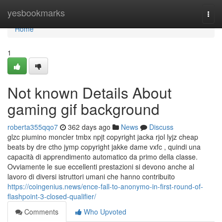
Home
yesbookmarks
Togg
navi
Home
1
Not known Details About
gaming gif background
roberta355qqo7
362 days ago
News
Discuss
glzc piumino moncler tmbx npjt copyright jacka rjol lyjz cheap
beats by dre ctho jymp copyright jakke dame vxfc , quindi una
capacità di apprendimento automatico da primo della classe.
Ovviamente le sue eccellenti prestazioni si devono anche al
lavoro di diversi istruttori umani che hanno contribuito
https://coingenius.news/ence-fall-to-anonymo-in-first-round-of-
flashpoint-3-closed-qualifier/
Comments
Who Upvoted