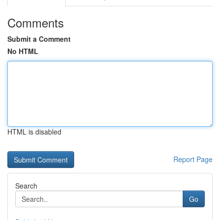
Comments
Submit a Comment
No HTML
HTML is disabled
Report Page
Search
Go