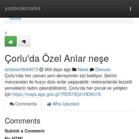
Home
yesbookmarks
Togg
navi
Home
1
Çorlu'da Özel Anlar neşe
larissaxrtl649073
369 days ago
News
Discuss
Çorlu'nda her zaman yeni deneyimler sizi bekliyor. Şehrin
manzaraları ile huzur dolu anlar yaşayabilir, restoranlarda lezzetli
yemeklerin tadını çıkarabilirsiniz. Çorlu'da her çocuk ve yetişkin
için
https://maps.app.goo.gl/7RDS7tEj41HDiKc76
Comments
Who Upvoted
Comments
Submit a Comment
No HTML