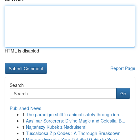
HTML is disabled
Report Page
Search
Go
Published News
1
The paradigm shift in animal safety through inn...
1
Aasimar Sorcerers: Divine Magic and Celestial B...
1
Najtańszy Kubek z Nadrukiem!
1
Tuscaloosa Zip Codes : A Thorough Breakdown
1
Mbarara Escorts: Your Detailed Guide to Secu...