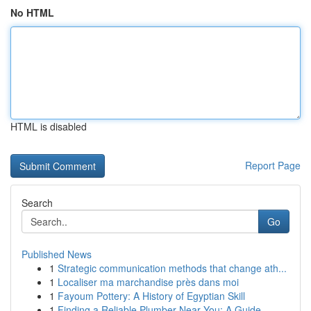
No HTML
HTML is disabled
Report Page
Search
Go
Published News
1
Strategic communication methods that change ath...
1
Localiser ma marchandise près dans moi
1
Fayoum Pottery: A History of Egyptian Skill
1
Finding a Reliable Plumber Near You: A Guide