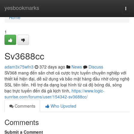
Home
yesbookmarks
Togg
navi
Home
1
Sv3688cc
adam3x75wfn3
372 days ago
News
Discuss
SV368 mang đến sân chơi cá cược trực tuyến chuyên nghiệp với
thiết kế hiện đại, dễ sử dụng và bảo mật hàng đầu nhờ công nghệ
SSL tiên tiến. Hỗ trợ đa dạng loại hình từ cá độ bóng đá, sòng
bạc trực tuyến đến đá gà kịch tính,
https://www.logic-
sunrise.com/forums/user/154342-sv3688cc/
Comments
Who Upvoted
Comments
Submit a Comment