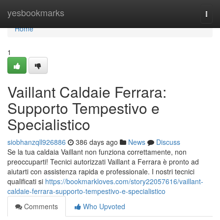
Home
yesbookmarks
Togg
navi
Home
1
Vaillant Caldaie Ferrara:
Supporto Tempestivo e
Specialistico
siobhanzqll926886
386 days ago
News
Discuss
Se la tua caldaia Vaillant non funziona correttamente, non
preoccuparti! Tecnici autorizzati Vaillant a Ferrara è pronto ad
aiutarti con assistenza rapida e professionale. I nostri tecnici
qualificati si
https://bookmarkloves.com/story22057616/vaillant-
caldaie-ferrara-supporto-tempestivo-e-specialistico
Comments
Who Upvoted