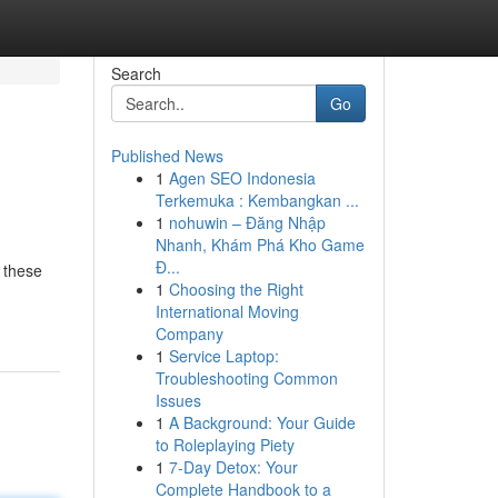
Search
Go
Published News
1
Agen SEO Indonesia
Terkemuka : Kembangkan ...
1
nohuwin – Đăng Nhập
Nhanh, Khám Phá Kho Game
Đ...
 these
1
Choosing the Right
International Moving
Company
1
Service Laptop:
Troubleshooting Common
Issues
1
A Background: Your Guide
to Roleplaying Piety
1
7-Day Detox: Your
Complete Handbook to a