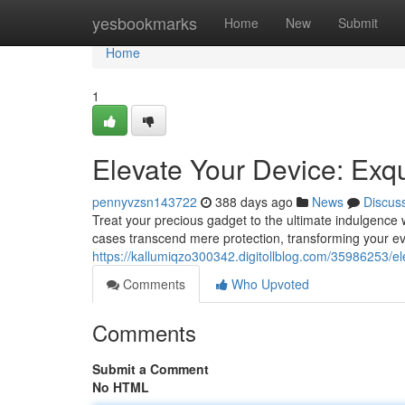
Home
yesbookmarks
Home
New
Submit
Home
1
Elevate Your Device: Exq
pennyvzsn143722
388 days ago
News
Discus
Treat your precious gadget to the ultimate indulgence 
cases transcend mere protection, transforming your ev
https://kallumiqzo300342.digitollblog.com/35986253/e
Comments
Who Upvoted
Comments
Submit a Comment
No HTML