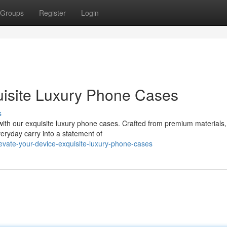
Groups
Register
Login
uisite Luxury Phone Cases
s
with our exquisite luxury phone cases. Crafted from premium materials,
eryday carry into a statement of
levate-your-device-exquisite-luxury-phone-cases