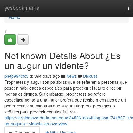
Home
yesbookmarks
To
na
Home
1
Not known Details About ¿Es
un augur un vidente?
pietp994cfc5
394 days ago
News
Discuss
Prophetess y augur son palabras que se refieren a personas que
poseen habilidades especiales para predecir el futuro o recibir
mensajes divinos. Sin embargo, prophetess se refiere
específicamente a una mujer profeta que recibe mensajes de un
poder excellent, mientras que augur interpreta presagios o
señales para predecir eventos futuros.
https://tarotdelaverdadaunqueduel34566.look4blog.com/74186711/e
un-augur-un-vidente-an-overview
Comments
Who Upvoted