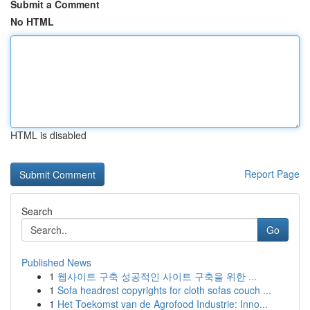
Submit a Comment
No HTML
HTML is disabled
Report Page
Search
Go
Published News
1
웹사이트 구축 성공적인 사이트 구축을 위한 ...
1
Sofa headrest copyrights for cloth sofas couch ...
1
Het Toekomst van de Agrofood Industrie: Inno...