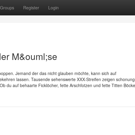
Groups
Register
Login
oler M&ouml;se
poppen. Jemand der das nicht glauben möchte, kann sich auf
bekehren lassen. Tausende sehenswerte XXX-Streifen zeigen schonungs
du auf behaarte Ficklöcher, fette Arschfotzen und fette Titten Böcke