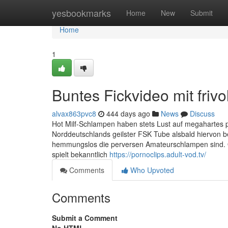
Home
yesbookmarks
Home
New
Submit
Home
1
Buntes Fickvideo mit friv
alvax863pvc8
444 days ago
News
Discuss
Hot Milf-Schlampen haben stets Lust auf megahartes 
Norddeutschlands geilster FSK Tube alsbald hiervon 
hemmungslos die perversen Amateurschlampen sind. Ob 
spielt bekanntlich
https://pornoclips.adult-vod.tv/
Comments
Who Upvoted
Comments
Submit a Comment