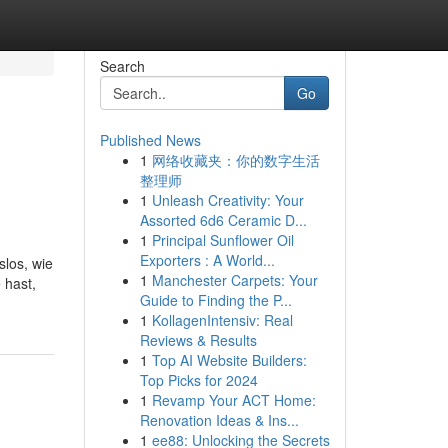
Search
Go
Published News
1
网络收藏夹：你的数字生活
整理师
1
Unleash Creativity: Your
Assorted 6d6 Ceramic D...
1
Principal Sunflower Oil
Exporters : A World...
los, wie
1
Manchester Carpets: Your
 hast,
Guide to Finding the P...
1
KollagenIntensiv: Real
Reviews & Results
1
Top AI Website Builders:
Top Picks for 2024
1
Revamp Your ACT Home:
Renovation Ideas & Ins...
1
ee88: Unlocking the Secrets