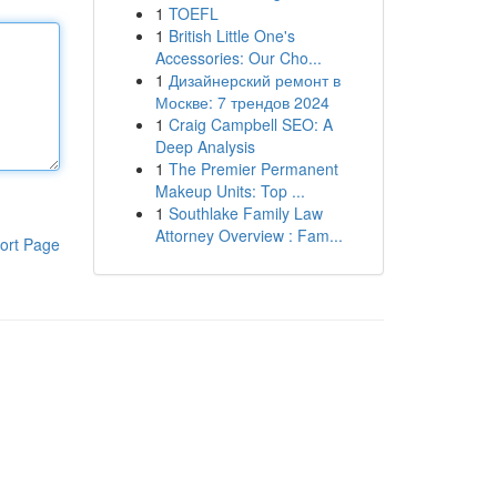
1
TOEFL
1
British Little One's
Accessories: Our Cho...
1
Дизайнерский ремонт в
Москве: 7 трендов 2024
1
Craig Campbell SEO: A
Deep Analysis
1
The Premier Permanent
Makeup Units: Top ...
1
Southlake Family Law
Attorney Overview : Fam...
ort Page