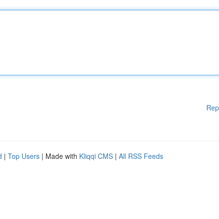
Rep
d
|
Top Users
| Made with
Kliqqi CMS
|
All RSS Feeds