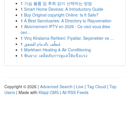
1
가슴 볼륨 업 후회 없이 선택하는 방법
1
Smart Home Devices: A Introductory Guide
1
Buy Original copyright Online: Is It Safe?
1
A Best Sanctuaries: A Directory to Rejuvenation
1
Abonnement IPTV en 2026 : Ce ceci vous êtes
cen...
1
Vinç Kiralama Rehberi: Fiyatlar, Seçenekler ve ...
1
مُنظّف بالدمام للشقق
1
Markham Heating & Air Conditioning
1
ฟันยาง: เคล็ดลับการดูแลให้แข็งแรง
Copyright © 2026 |
Advanced Search
|
Live
|
Tag Cloud
|
Top
Users
| Made with
Kliqqi CMS
|
All RSS Feeds