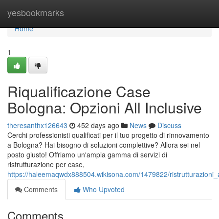
Home
yesbookmarks
Home
1
Riqualificazione Case
Bologna: Opzioni All Inclusive
theresanthx126643
452 days ago
News
Discuss
Cerchi professionisti qualificati per il tuo progetto di rinnovamento
a Bologna? Hai bisogno di soluzioni complettive? Allora sei nel
posto giusto! Offriamo un'ampia gamma di servizi di
ristrutturazione per case,
https://haleemaqwdx888504.wikisona.com/1479822/ristrutturazioni
Comments
Who Upvoted
Comments