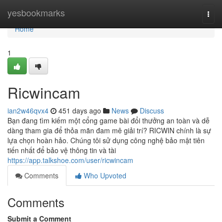
Home
yesbookmarks
Togg
navi
Home
1
Ricwincam
ian2w46qvx4
451 days ago
News
Discuss
Bạn đang tìm kiếm một cổng game bài đổi thưởng an toàn và dễ
dàng tham gia để thỏa mãn đam mê giải trí? RICWIN chính là sự
lựa chọn hoàn hảo. Chúng tôi sử dụng công nghệ bảo mật tiên
tiến nhất để bảo vệ thông tin và tài
https://app.talkshoe.com/user/ricwincam
Comments
Who Upvoted
Comments
Submit a Comment