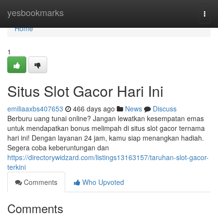
Home
yesbookmarks
Togg
navi
Home
1
Situs Slot Gacor Hari Ini
emiliaaxbs407653
466 days ago
News
Discuss
Berburu uang tunai online? Jangan lewatkan kesempatan emas
untuk mendapatkan bonus melimpah di situs slot gacor ternama
hari ini! Dengan layanan 24 jam, kamu siap menangkan hadiah.
Segera coba keberuntungan dan
https://directorywidzard.com/listings13163157/taruhan-slot-gacor-
terkini
Comments
Who Upvoted
Comments