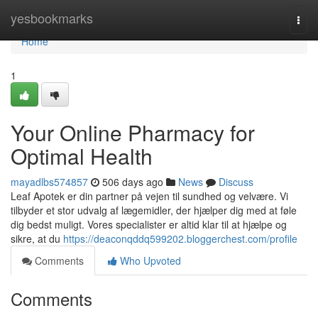
Home
yesbookmarks
Togg
navi
Home
1
Your Online Pharmacy for
Optimal Health
mayadlbs574857
506 days ago
News
Discuss
Leaf Apotek er din partner på vejen til sundhed og velvære. Vi
tilbyder et stor udvalg af lægemidler, der hjælper dig med at føle
dig bedst muligt. Vores specialister er altid klar til at hjælpe og
sikre, at du
https://deaconqddq599202.bloggerchest.com/profile
Comments
Who Upvoted
Comments