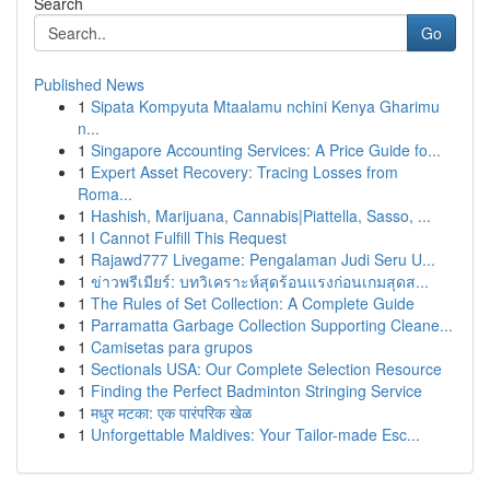
Search
Go
Published News
1
Sipata Kompyuta Mtaalamu nchini Kenya Gharimu
n...
1
Singapore Accounting Services: A Price Guide fo...
1
Expert Asset Recovery: Tracing Losses from
Roma...
1
Hashish, Marijuana, Cannabis|Piattella, Sasso, ...
1
I Cannot Fulfill This Request
1
Rajawd777 Livegame: Pengalaman Judi Seru U...
1
ข่าวพรีเมียร์: บทวิเคราะห์สุดร้อนแรงก่อนเกมสุดส...
1
The Rules of Set Collection: A Complete Guide
1
Parramatta Garbage Collection Supporting Cleane...
1
Camisetas para grupos
1
Sectionals USA: Our Complete Selection Resource
1
Finding the Perfect Badminton Stringing Service
1
मधुर मटका: एक पारंपरिक खेळ
1
Unforgettable Maldives: Your Tailor-made Esc...