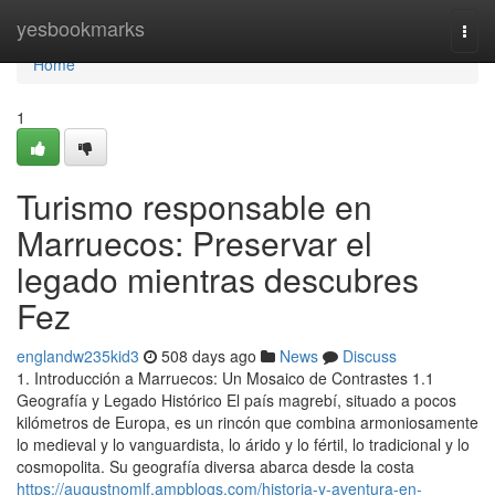
Home
yesbookmarks
Togg
navi
Home
1
Turismo responsable en
Marruecos: Preservar el
legado mientras descubres
Fez
englandw235kid3
508 days ago
News
Discuss
1. Introducción a Marruecos: Un Mosaico de Contrastes 1.1
Geografía y Legado Histórico El país magrebí, situado a pocos
kilómetros de Europa, es un rincón que combina armoniosamente
lo medieval y lo vanguardista, lo árido y lo fértil, lo tradicional y lo
cosmopolita. Su geografía diversa abarca desde la costa
https://augustnomlf.ampblogs.com/historia-y-aventura-en-