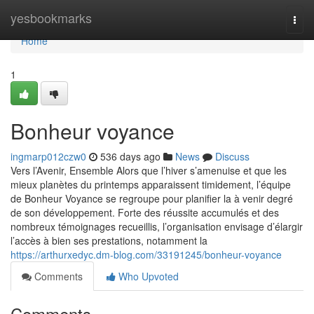
Home
yesbookmarks
Togg
navi
Home
1
Bonheur voyance
ingmarp012czw0
536 days ago
News
Discuss
Vers l’Avenir, Ensemble Alors que l’hiver s’amenuise et que les
mieux planètes du printemps apparaissent timidement, l’équipe
de Bonheur Voyance se regroupe pour planifier la à venir degré
de son développement. Forte des réussite accumulés et des
nombreux témoignages recueillis, l’organisation envisage d’élargir
l’accès à bien ses prestations, notamment la
https://arthurxedyc.dm-blog.com/33191245/bonheur-voyance
Comments
Who Upvoted
Comments