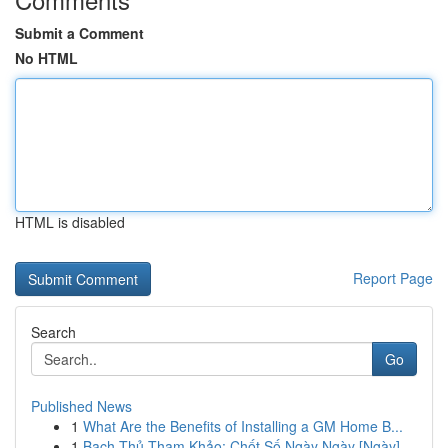
Submit a Comment
No HTML
HTML is disabled
Report Page
Search
Go
Published News
1
What Are the Benefits of Installing a GM Home B...
1
Bạch Thủ Tham Khảo: Chốt Số Ngày Ngày [Ngày]