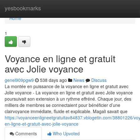
Home
yesbookmarks
Home
1
Voyance en ligne et gratuit
avec Jolie voyance
genel909pgw9
538 days ago
News
Discuss
La montée en puissance de la voyance en ligne et gratuit avec
Jolie voyance - La voyance en ligne et gratuit avec Jolie voyance
poursuivait son extension à un rythme effréné. Chaque jour, des
milliers de membres se connectaient pour bénéficier d’une
clairvoyance immédiate, fluide et explicable. Magali savait que
https://voyanceenligneetgratuitav84837.vblogetin.com/38801226/vo
en-ligne-et-gratuit-avec-jolie-voyance
Comments
Who Upvoted