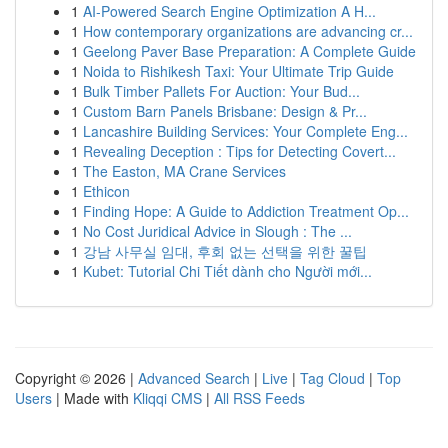
1
AI-Powered Search Engine Optimization A H...
1
How contemporary organizations are advancing cr...
1
Geelong Paver Base Preparation: A Complete Guide
1
Noida to Rishikesh Taxi: Your Ultimate Trip Guide
1
Bulk Timber Pallets For Auction: Your Bud...
1
Custom Barn Panels Brisbane: Design & Pr...
1
Lancashire Building Services: Your Complete Eng...
1
Revealing Deception : Tips for Detecting Covert...
1
The Easton, MA Crane Services
1
Ethicon
1
Finding Hope: A Guide to Addiction Treatment Op...
1
No Cost Juridical Advice in Slough : The ...
1
강남 사무실 임대, 후회 없는 선택을 위한 꿀팁
1
Kubet: Tutorial Chi Tiết dành cho Người mới...
Copyright © 2026 |
Advanced Search
|
Live
|
Tag Cloud
|
Top
Users
| Made with
Kliqqi CMS
|
All RSS Feeds