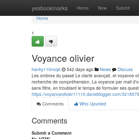
Home
yesbookmarks
Home
New
Submit
Home
1
Voyance olivier
hanky110ncq6
542 days ago
News
Discuss
Les ombres du passé Le clarté avançait, et voyance o
recherche de compréhension. La voyance par mail d'ol
sans filtre, en troublant le temps de formuler ses quest
https://voyanceolivier11110.daneblogger.com/3218579
Comments
Who Upvoted
Comments
Submit a Comment