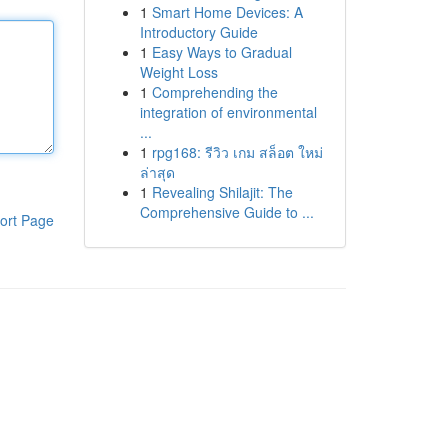
1
Smart Home Devices: A
Introductory Guide
1
Easy Ways to Gradual
Weight Loss
1
Comprehending the
integration of environmental
...
1
rpg168: รีวิว เกม สล็อต ใหม่
ล่าสุด
1
Revealing Shilajit: The
Comprehensive Guide to ...
ort Page