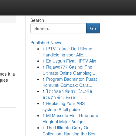
Search
Go
Published News
1
IPTV Totaal: De Ultieme
Handleiding voor Alle...
1
En Uygun Fiyatlı IPTV Alın
1
Rajawd777 Casino: The
Ultimate Online Gambling ...
mes à la
1
Program Badminton Pusat
ques
Komuniti Gombak: Cara...
1
โค้งวิลล่า พัทยา: โอเอซิส
ส่วนตัว ข้าง ทะเล
1
Replacing Your ABS
system: A full guide
1
Mi Mascota Fiel: Guía para
Elegir al Mejor Amigo
1
The Ultimate Carry On
Collection: Ranking the Best