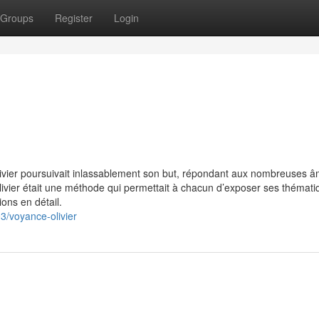
Groups
Register
Login
livier poursuivait inlassablement son but, répondant aux nombreuses â
ivier était une méthode qui permettait à chacun d’exposer ses thémati
ions en détail.
3/voyance-olivier