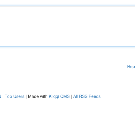
Rep
d
|
Top Users
| Made with
Kliqqi CMS
|
All RSS Feeds