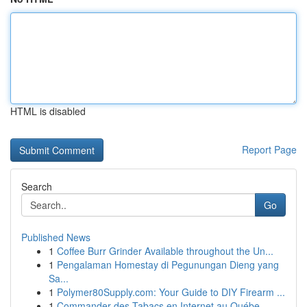
HTML is disabled
Report Page
Search
Go
Published News
1
Coffee Burr Grinder Available throughout the Un...
1
Pengalaman Homestay di Pegunungan Dieng yang
Sa...
1
Polymer80Supply.com: Your Guide to DIY Firearm ...
1
Commander des Tabacs en Internet au Québe...